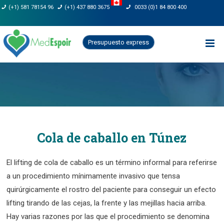
Saltar
(+1) 581 78154 96
(+1) 437 880 3675
0033 (0)1 84 800 400
al
contenido
Presupuesto express
Cola de caballo en Túnez
El lifting de cola de caballo es un término informal para referirse
a un procedimiento mínimamente invasivo que tensa
quirúrgicamente el rostro del paciente para conseguir un efecto
lifting tirando de las cejas, la frente y las mejillas hacia arriba.
Hay varias razones por las que el procedimiento se denomina