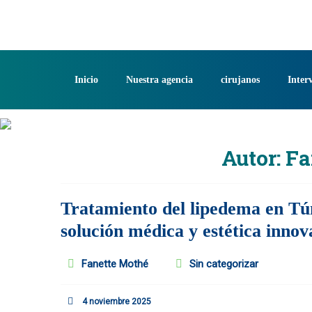
Saltar
al
contenido
Inicio
Nuestra agencia
cirujanos
Inter
Autor:
Fa
Tratamiento del lipedema en Tú
solución médica y estética inno
Fanette Mothé
Sin categorizar
4 noviembre 2025