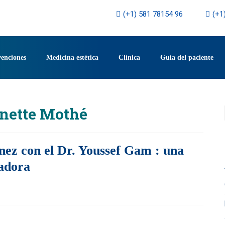
(+1) 581 78154 96
(+1
venciones
Medicina estética
Clínica
Guía del paciente
nette Mothé
nez con el Dr. Youssef Gam : una
vadora