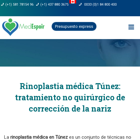
Saltar
(+1) 581 78154 96
(+1) 437 880 3675
0033 (0)1 84 800 400
al
contenido
Presupuesto express
Rinoplastia médica Túnez:
tratamiento no quirúrgico de
corrección de la nariz
La
rinoplastia médica en Túnez
es un conjunto de técnicas no