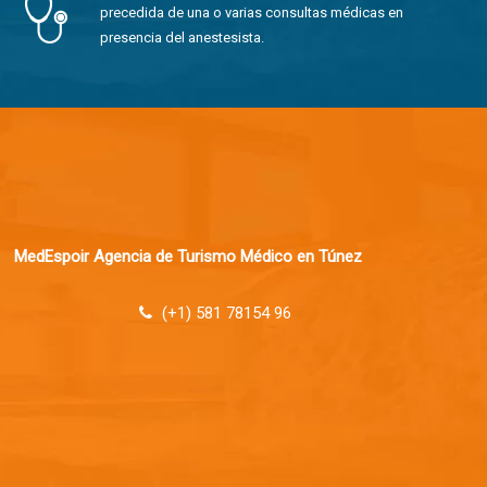
precedida de una o varias consultas médicas en
presencia del anestesista.
MedEspoir Agencia de Turismo Médico en Túnez
(+1) 581 78154 96