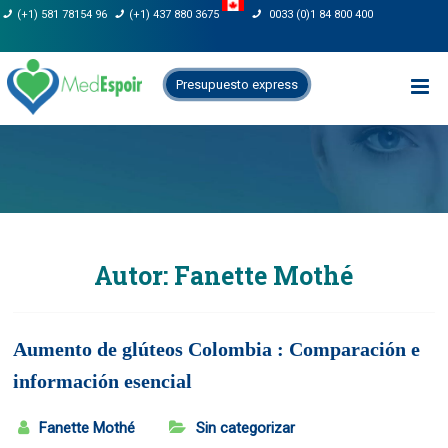
Saltar
(+1) 581 78154 96
(+1) 437 880 3675
0033 (0)1 84 800 400
al
contenido
Presupuesto express
Autor:
Fanette Mothé
Aumento de glúteos Colombia : Comparación e
información esencial
Fanette Mothé
Sin categorizar