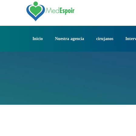
Saltar
al
contenido
Inicio
Nuestra agencia
cirujanos
Inter