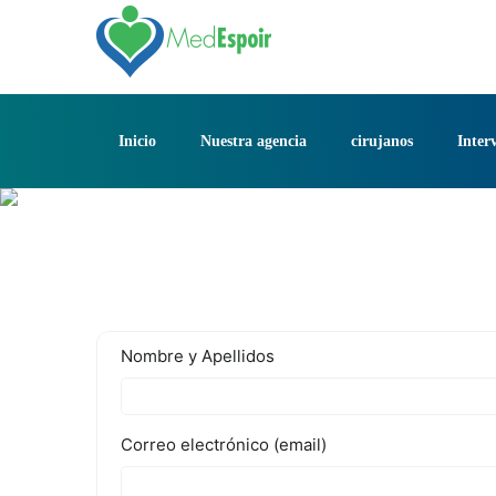
Saltar
al
contenido
Inicio
Nuestra agencia
cirujanos
Inter