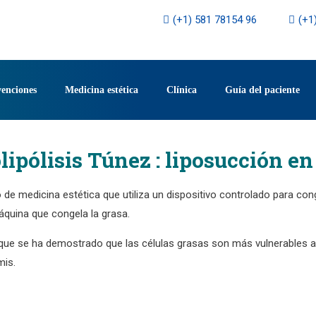
(+1) 581 78154 96
(+1
venciones
Medicina estética
Clínica
Guía del paciente
olipólisis Túnez : liposucción en 
de medicina estética que utiliza un dispositivo controlado para conge
áquina que congela la grasa.
ue se ha demostrado que las células grasas son más vulnerables al fr
mis.