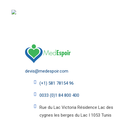
Cada operación de cirugía estética en Túnez va preced
consultas médicas en presencia del anestesista.
devis@medespoir.com
(+1) 581 78154 96
0033 (0)1 84 800 400
Rue du Lac Victoria Résidence Lac des
cygnes les berges du Lac I 1053 Tunis