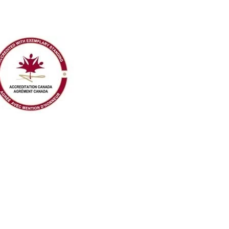
oir Agencia de Turismo Médico en Túnez
(+1) 581 78154 96