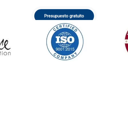
Presupuesto gratuito
n línea para obtener
ía reconstructiva en Túnez.
MedEsp
ativos a la cirugía, como