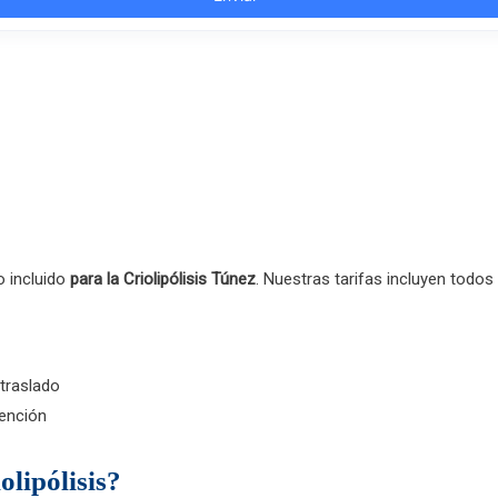
o incluido
para la Criolipólisis Túnez
. Nuestras tarifas incluyen todos
 traslado
vención
lipólisis?