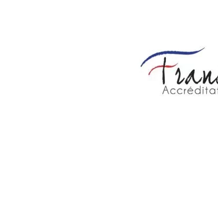
No dude en rellenar el formulario de presupuesto e
información relevante sobre las tarifas de la cirug
MedEspoir Canada ofrece enfoques estéticos altern
las inyecciones de Botox y el láser epidérmico.