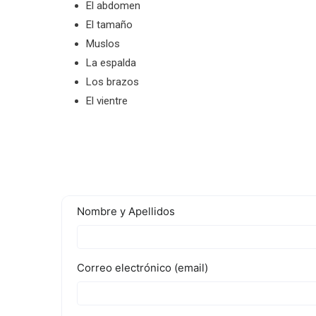
El abdomen
El tamaño
Muslos
La espalda
Los brazos
El vientre