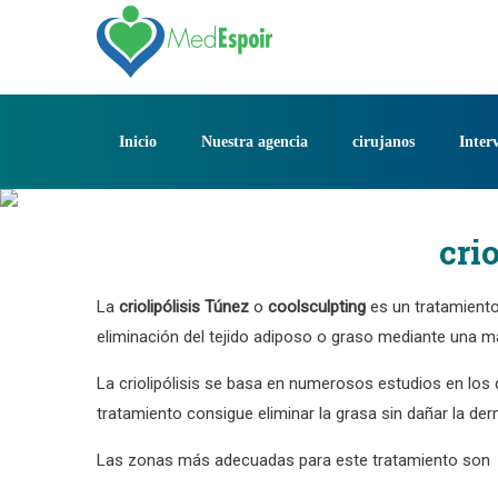
Saltar
al
contenido
Inicio
Nuestra agencia
cirujanos
Inter
cri
La
criolipólisis
Túnez
o
coolsculpting
es un tratamiento 
eliminación del tejido adiposo o graso mediante una m
La criolipólisis se basa en numerosos estudios en los q
tratamiento consigue eliminar la grasa sin dañar la der
Las zonas más adecuadas para este tratamiento son